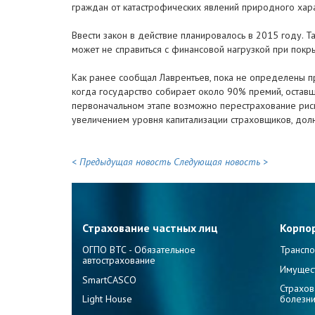
граждан от катастрофических явлений природного хара
Ввести закон в действие планировалось в 2015 году. 
может не справиться с финансовой нагрузкой при покр
Как ранее сообщал Лаврентьев, пока не определены п
когда государство собирает около 90% премий, оставш
первоначальном этапе возможно перестрахование риско
увеличением уровня капитализации страховщиков, дол
< Предыдущая новость
Следующая новость >
Страхование частных лиц
Корпо
ОГПО ВТС - Обязательное
Транспо
автострахование
Имущес
SmartCASCO
Страхов
Light House
болезн