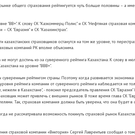
 рынке общего страхования рейтингуется чуть больше половины – а имен
не "ВВ+". К слову СК "Казкоммерц-Полис" и СК "Нефтяная страховая комп
 – СК "Евразия" и СК "Казахинстрах".
ги казахстанских страховщиков останутся на том же уровне, то перестр
раховых компаний РК вполне объяснима.
а не могут достичь из-за суверенного рейтинга Казахстана. К слову в
захстана на уровне "ВВВ+".
ы суверенным рейтингом страны. Поэтому когда развивается экономика 
ровня рейтинга компании от суверенного рейтинга наблюдается не тольк
 нежели в Казахстане", - пояснил председатель правления СК "Евразия
аховщик может привлечь с внешних рынков. В тоже время глава СК "Евра
елями. Так, страховая компания должна быть уверена, что она будет в с
когда не рассматривала возможность покинуть страховой рынок Казахстан
ения страховой компании «Виктория» Сергей Лаврентьев сообщал о том