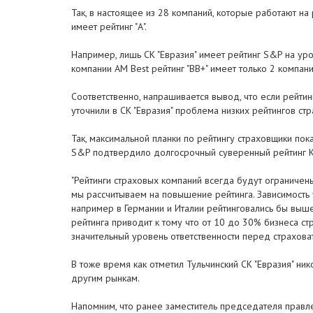
Так, в настоящее из 28 компаний, которые работают на
имеет рейтинг "А".
Например, лишь СК "Евразия" имеет рейтинг S&P на уров
компании АМ Best рейтинг "ВВ+" имеет только 2 компании
Соответственно, напрашивается вывод, что если рейтин
уточнили в СК "Евразия" проблема низких рейтингов ст
Так, максимальной планки по рейтингу страховщики пок
S&P подтвердило долгосрочный суверенный рейтинг Ка
"Рейтинги страховых компаний всегда будут ограничен
мы рассчитываем на повышение рейтинга. Зависимость у
например в Германии и Италии рейтинговались бы выше,
рейтинга приводит к тому что от 10 до 30% бизнеса стр
значительный уровень ответственности перед страховат
В тоже время как отметил Тульчинский СК "Евразия" ни
другим рынкам.
Напомним, что ранее заместитель председателя правл