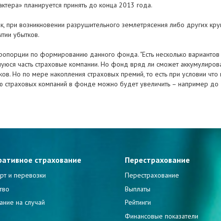
ктера» планируется принять до конца 2013 года.
Так, при возникновении разрушительного землетрясения либо других кр
ытии убытков.
ропорции по формированию данного фонда. "Есть несколько вариантов 
уюся часть страховые компании. Но фонд вряд ли сможет аккумулирова
в. Но по мере накопления страховых премий, то есть при условии что 
ю страховых компаний в фонде можно будет увеличить – например до
ративное страхование
Перестрахование
рт и перевозки
Перестрахование
тво
Выплаты
ание на случай
Рейтинги
и
Финансовые показатели