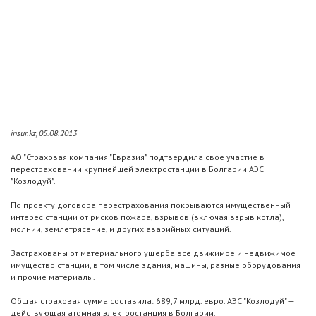
insur.kz, 05.08.2013
АО "Страховая компания "Евразия" подтвердила свое участие в
перестраховании крупнейшей электростанции в Болгарии АЭС
"Козлодуй".
По проекту договора перестрахования покрываются имущественный
интерес станции от рисков пожара, взрывов (включая взрыв котла),
молнии, землетрясение, и других аварийных ситуаций.
Застрахованы от материального ущерба все движимое и недвижимое
имущество станции, в том числе здания, машины, разные оборудования
и прочие материалы.
Общая страховая сумма составила: 689,7 млрд. евро. АЭС "Козлодуй" —
действующая атомная электростанция в Болгарии.