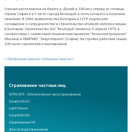
Станция расположена на берегу р. Дунай, в 200 км к северу от столицы
страны Софии и в 5 км от города Козлодуй, в честь которого и получила
название. В 1966 правительства Болгарии и СССР подписали
соглашение о сотрудничестве в строительстве атомной электростанции
в Болгарии. Строительство АЭС "Козлодуй" началось 6 апреля 1970, в
соответствии с совместным техническим проектом "Теплоэлектропроект"
(Москва) и НИИПИЕС "Энергопроект" (София). На стройке работали свыше
100 тысяч строителей и монтажников.
< Предыдущая новость
Следующая новость >
Страхование частных лиц
ОГПО ВТС - Обязательное автострахование
SmartCASCO
Light House
SmartHOUSE
Страхование НС
Для путешественников