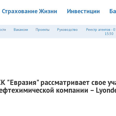
Страхование Жизни
Инвестиции
Б
ости
Вакансии
Проекты
Руководство
Реестр агентов - 0
15:30
К "Евразия" рассматривает свое у
фтехимической компании – LyondellB