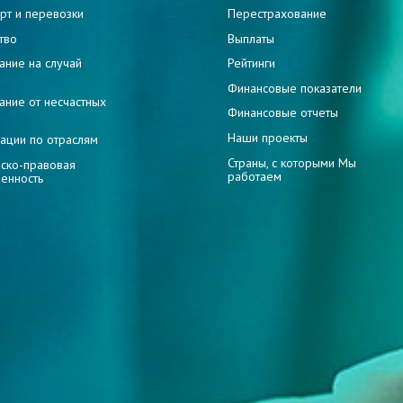
рт и перевозки
Перестрахование
тво
Выплаты
ание на случай
Рейтинги
и
Финансовые показатели
ание от несчастных
Финансовые отчеты
Наши проекты
ации по отраслям
Страны, с которыми Мы
ско-правовая
работаем
венность