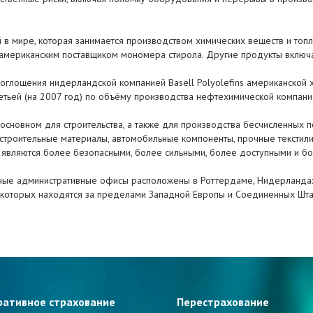
й в мире, которая занимается производством химических веществ и то
мериканским поставщиком мономера стирола. Другие продукты включаю
оглощения нидерландской компанией Basell Polyolefins американской х
третьей (на 2007 год) по объёму производства нефтехимической компани
новном для строительства, а также для производства бесчисленных по
 строительные материалы, автомобильные компоненты, прочные текстили
в являются более безопасными, более сильными, более доступными и б
авные административные офисы расположены в Роттердаме, Нидерландах 
 которых находятся за пределами Западной Европы и Соединенных Шта
ративное страхование
Перестрахование