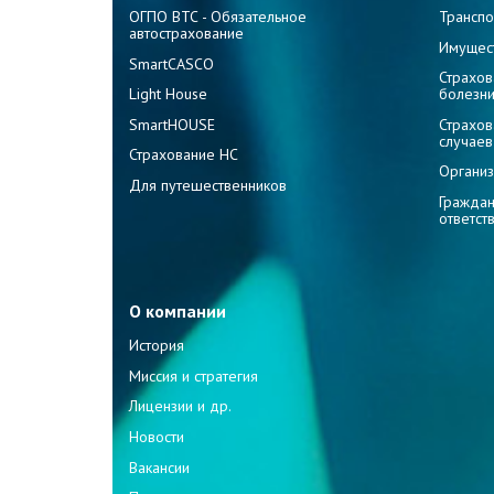
ОГПО ВТС - Обязательное
Транспо
автострахование
Имущес
SmartCASCO
Страхов
Light House
болезн
SmartHOUSE
Страхов
случаев
Страхование НС
Организ
Для путешественников
Граждан
ответст
О компании
История
Миссия и стратегия
Лицензии и др.
Новости
Вакансии