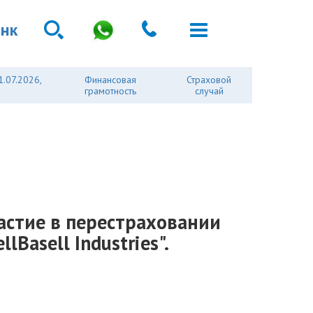
анк
1.07.2026,
Финансовая
Страховой
грамотность
случай
частие в перестраховании
asell Industries".