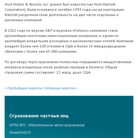
Host Hotels & Resorts, Inc. (ранее был известен как Host Marriott
Corporation), была основана в октябре 1993 года, когда корпорация
Marriott разделила свою деятельность на две части отдельных и
различных компаний.
В 2012 году по версии S&P и журнала «Fortune» компания стала
крупнейшим ипотечным инвестиционным концерном, и одним из
крупнейших владельцев роскошных и высококлассных отелей. Компания
владеет более чем 100 отелями в США и более 15 международными
объектами с более чем 65 000 номерами.
По договору перестрахования полностью покрываются имущественные
интересы владельца отеля, включая перерыв в бизнесе. Общая
страховая сумма составляет: 22 млрд. долл. США
< Предыдущая новость
Следующая новость >
Страхование частных лиц
ОГПО ВТС - Обязательное автострахование
SmartCASCO