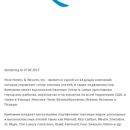
domdeneg.kz 07.06.2013
Host Hotels & Resorts, Inc. - является одной из ведущих компаний,
которая управляет сетью элитных отелей, а также недвижимостью.
Компания имеет высококачественные отели в самых престижных
городских районах, аэропортах и на курортах по всей территории США, а
также в Канаде, Мексике, Чили, Великобритании, Италии, Испании и
Польши.
Компания владеет несколькими портфелями торговых марок, роскошных
и высококлассных отелей таких как Marriott, Ritz-Carlton, Westin, Sheraton,
St. Regis, The Luxury Collection, Hyatt, Fairmont, Four Seasons, Hilton и др.