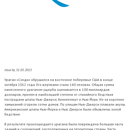
insur.kz, 31.05.2013
Ураган «Сэнди» обрушился на восточное побережье США в конце
октября 2012 года. Его жертвами стали 140 человек. Общая сумма
нанесенного ураганом ущерба оценивается в 100 миллиардов
долларов, причем в наибольшей степени от стихийного бедствия
пострадали штаты Нью-Джерси, Коннектикут и Нью-Йорк. Из-за коротких
замыканий сгорели сотни домов. По улицам Нью-Джерси плавали акулы.
Американские штаты Нью-Йорка и Нью Джерси были объявлены зоной
бедствия.
В результате произошедшего урагана была повреждена большая часть
зданий и сооружений, расположенных на территории страны. Часть