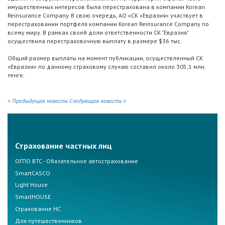
имущественных интересов была перестрахована в компании Korean
Reinsurance Company. В свою очередь, АО «СК «Евразия» участвует в
перестраховании портфеля компании Korean Reinsurance Company по
всему миру. В рамках своей доли ответственности СК "Евразия"
осуществила перестраховочную выплату в размере $36 тыс.
Общий размер выплаты на момент публикации, осуществленный СК
«Евразия» по данному страховому случаю составил около 305,1 млн.
тенге.
< Предыдущая новость
Следующая новость >
Страхование частных лиц
ОГПО ВТС - Обязательное автострахование
SmartCASCO
Light House
SmartHOUSE
Страхование НС
Для путешественников