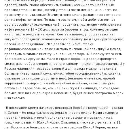
сделать, чтобы снова обеспечить экономический рост? Свободных
производственных мощностей у страны почти нет. Цены на нефть по-
прежнему очень высокие. Значит, и потенциала развития за счет роста
цен на нефть почти нет. По нашим расчетам, чтобы добиться темпов
роста российской экономики на 2 процента в год, нужно чтобы цена на
нефть росла на 15 – 20 долларов за баррель в год. Конечно, сегодня
никто такого ожидать не может. Соответственно, упор делается на
какую-то проводимую экономическую политику, но и здесь руководство
России не определилось. Что делать: понизить ставку
рефинансирования или даже смягчить фискальной политику? А может,
проводить активные институциональные реформы? В пользу этого есть
два основных аргумента. Мало в стране хороших дорог, аэропортов,
систем жизнеобеспечения и прочего, словом — мало инфраструктуры. И у
России маленький государственный долг и сюда можно привлекать
большие инвестиции. К сожалению, любое государственной вложение
оказывается слишком дорогим и неэффективным из-за кошмарной
коррупции. Пример – олимпийские объекты в Сочи, на которые уже
потрачено вдвое больше, чем на Пекинскую Олимпиаду, почти вдвое
больше, чем на Лондонскую и непонятно, будет ли все построено в срок
и за сколько.
- В последнее время началась некоторая борьба с коррупцией. – сказал
К. Сонин — Но пока нужного эффекта от нее не видно. Наши эксперты
проанализировали институциональные реформы и сравнили их с
графиком развития Южной Кореи. Оказалась, что, несмотря на лаг в 11
лет, Россия все больше отклоняется от графика Южной Кореи, мы все