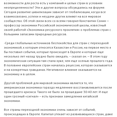
возможности для роста есть у компаний и целых стран в условиях
неопределенности? Эти и другие вопросы обсуждались на форуме.
Сегодня развитие цивилизации зависит от глобализации, когда все
взаимосвязано, успехи и неудачи других влияют на все мировое
сообщество. Об этой связи всех со всеми говорил Константин Сонин —
профессор экономики Российской экономической школы, известный
своей работой «Экономика ресурсного проклятия» о проблемах стран с
большими запасами природных ресурсов.
-Среди глобальных источников беспокойства для стран с переходной
экономикой, к которым относятся Казахстан и Россия, на первое место я
бы поставил события, которые происходят в Европе и которые еще
несколько лет назад трудно было ожидать. – сказал он. — В этом году
экономическая ситуация там стала хуже, чем еще осенью прошлого года.
В половине европейских стран началась рецессия, которая сказывается
и на конкретных гражданах. Негативное влияние оказывается на
экономику и в целом.
Другой проблемой для мировой экономики является то, что
американская экономика гораздо медленнее восстанавливается после
прошедшего кризиса. Такого не было за прошедшие 30-40 лет. И еще
один грозный «сигнал» – есть признаки замедления китайской
экономики.
Все страны переходной экономики очень зависят от событий,
происходящих в Европе. Капитал утекает из развивающихся стран, даже