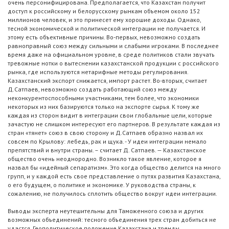
очень персонифицирована. Предполагается, что Казахстан получит
доступ к российскому и белорусскому рынкам объемом около 152
миллионов человек, и это принесет ему хорошие доходы. Однако,
тесной экономической и политической интеграции не получается. И
этому есть объективные причины. Во-первых, невозможно создать
равноправный союз между сильными и слабыми игроками. В последнее
время даже на официальном уровне, в среде политиков стали звучать
тревожные нотки о вытеснении казахстанской продукции с российского
рынка, где используются нетарифные методы регулирования.
Казахстанский экспорт снижается, импорт растет. Во-вторых, считает
Д.Сатпаев, невозможно создать работающий союз между
неконкурентоспособными участниками, тем более, что экономики
некоторых из них базируются только на экспорте сырья. К тому же
каждая из сторон видит в интеграции свои глобальные цели, которые
зачастую не слишком интересуют его партнеров. В результате каждая из
стран «тянет» союз в свою сторону и Д.Сатпаев образно назвал их
совсем по Крылову: лебедь, рак и щука. - У идеи интеграции немало
препятствий и внутри страны. – считает Д. Сатпаев. — Казахстанское
общество очень неоднородно. Возникло такое явление, которое я
назвал бы «идейный сепаратизм». Это когда общество делится на много
групп, и у каждой есть свое представление о путях развития Казахстана,
о его будущем, о политике и экономике. У руководства страны, к
сожалению, не получилось сплотить общество вокруг идеи интеграции.
Выводы эксперта неутешительны для Таможенного союза и других
возможных объединений: тесного объединения трех стран добиться не
удастся. Геополитическое положение Казахстана и тренды