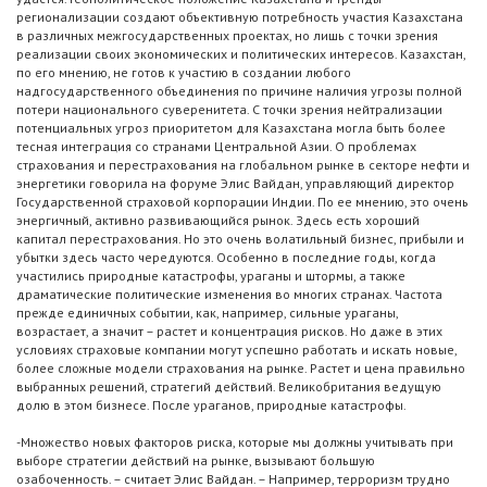
регионализации создают объективную потребность участия Казахстана
в различных межгосударственных проектах, но лишь с точки зрения
реализации своих экономических и политических интересов. Казахстан,
по его мнению, не готов к участию в создании любого
надгосударственного объединения по причине наличия угрозы полной
потери национального суверенитета. С точки зрения нейтрализации
потенциальных угроз приоритетом для Казахстана могла быть более
тесная интеграция со странами Центральной Азии. О проблемах
страхования и перестрахования на глобальном рынке в секторе нефти и
энергетики говорила на форуме Элис Вайдан, управляющий директор
Государственной страховой корпорации Индии. По ее мнению, это очень
энергичный, активно развивающийся рынок. Здесь есть хороший
капитал перестрахования. Но это очень волатильный бизнес, прибыли и
убытки здесь часто чередуются. Особенно в последние годы, когда
участились природные катастрофы, ураганы и штормы, а также
драматические политические изменения во многих странах. Частота
прежде единичных событии, как, например, сильные ураганы,
возрастает, а значит – растет и концентрация рисков. Но даже в этих
условиях страховые компании могут успешно работать и искать новые,
более сложные модели страхования на рынке. Растет и цена правильно
выбранных решений, стратегий действий. Великобритания ведущую
долю в этом бизнесе. После ураганов, природные катастрофы.
-Множество новых факторов риска, которые мы должны учитывать при
выборе стратегии действий на рынке, вызывают большую
озабоченность. – считает Элис Вайдан. – Например, терроризм трудно