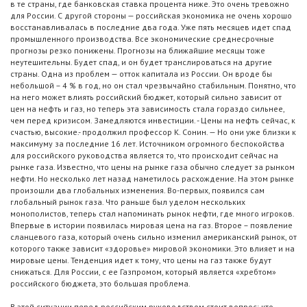
в те страны, где банковская ставка процента ниже. Это очень тревожно
для России. С другой стороны — российская экономика не очень хорошо
восстанавливалась в последние два года. Уже пять месяцев идет спад
промышленного производства. Все экономические среднесрочные
прогнозы резко понижены. Прогнозы на ближайшие месяцы тоже
неутешительны. Будет спад, и он будет транслироваться на другие
страны. Одна из проблем — отток капитала из России. Он вроде бы
небольшой – 4 % в год, но он стал чрезвычайно стабильным. Понятно, что
на него может влиять российский бюджет, который сильно зависит от
цен на нефть и газ, но теперь эта зависимость стала гораздо сильнее,
чем перед кризисом. Замедляются инвестиции. - Цены на нефть сейчас, к
счастью, высокие.- продолжил профессор К. Сонин. — Но они уже близки к
максимуму за последние 16 лет. Источником огромного беспокойства
для российского руководства является то, что происходит сейчас на
рынке газа. Известно, что цены на рынке газа обычно следует за рынком
нефти. Но несколько лет назад наметилось расхождение. На этом рынке
произошли два глобальных изменения. Во-первых, появился сам
глобальный рынок газа. Что раньше был уделом нескольких
монополистов, теперь стал напоминать рынок нефти, где много игроков.
Впервые в истории появилась мировая цена на газ. Второе – появление
сланцевого газа, который очень сильно изменил американский рынок, от
которого также зависит «здоровье» мировой экономики. Это влияет и на
мировые цены. Тенденция идет к тому, что цены на газ также будут
снижаться. Для России, с ее Газпромом, который является «хребтом»
российского бюджета, это большая проблема.
В этой ситуации перед российским руководством стоит вопрос: что