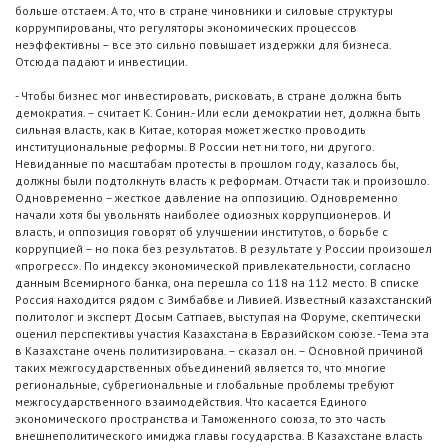
больше отстаем. А то, что в стране чиновники и силовые структуры
коррумпированы, что регуляторы экономических процессов
неэффективны – все это сильно повышает издержки для бизнеса.
Отсюда падают и инвестиции.
- Чтобы бизнес мог инвестировать, рисковать, в стране должна быть
демократия. – считает К. Сонин.- Или если демократии нет, должна быть
сильная власть, как в Китае, которая может жестко проводить
институциональные реформы. В России нет ни того, ни другого.
Невиданные по масштабам протесты в прошлом году, казалось бы,
должны были подтолкнуть власть к реформам. Отчасти так и произошло.
Одновременно – жесткое давление на оппозицию. Одновременно
начали хотя бы увольнять наиболее одиозных коррупционеров. И
власть, и оппозиция говорят об улучшении институтов, о борьбе с
коррупцией – но пока без результатов. В результате у России произошел
«прогресс». По индексу экономической привлекательности, согласно
данным Всемирного банка, она перешла со 118 на 112 место. В списке
Россия находится рядом с Зимбабве и Ливией. Известный казахстанский
политолог и эксперт Досым Сатпаев, выступая на Форуме, скептически
оценил перспективы участия Казахстана в Евразийском союзе. -Тема эта
в Казахстане очень политизирована. – сказал он. – Основной причиной
таких межгосударственных объединений является то, что многие
региональные, субрегиональные и глобальные проблемы требуют
межгосударственного взаимодействия. Что касается Единого
экономического пространства и Таможенного союза, то это часть
внешнеполитического имиджа главы государства. В Казахстане власть