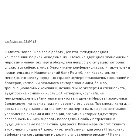
exclusive.kz, 23.04.13
В Алматы завершила свою работу Девятая Международная
конференции по риск-менеджменту. В течение двух дней экономисты с
мировым именем, эксперты обсуждали непростую ситуацию, которая
сложилась сейчас в мире. Участниками конференции стали также члены
правительства и Национальный банк Республики Казахстан, топ-
менеджмент международных страховых/перестраховочных компаний и
брокеров, компаний реального сектора экономики, банков,
транснациональных компаний, независимые эксперты и специалисты,
аудиторские компании «Большой четверки», крупнейшие
международные рейтинговые агентства и другие. Мировая экономика
балансирует на грани спада и прерывистого роста. Предпосылками для
роста наряду с законами экономики эксперты называют эффективное
управление рисками и инновации, развитие которых дадут миру
способность минимизировать последствия любых потрясений в
будущем и новые перспективы для роста. Какие меры смогут оживить
экономику, придав ей дополнительный стимул для роста? Насколько
эффективны сегодняшние модели по управлению рисками? Какие