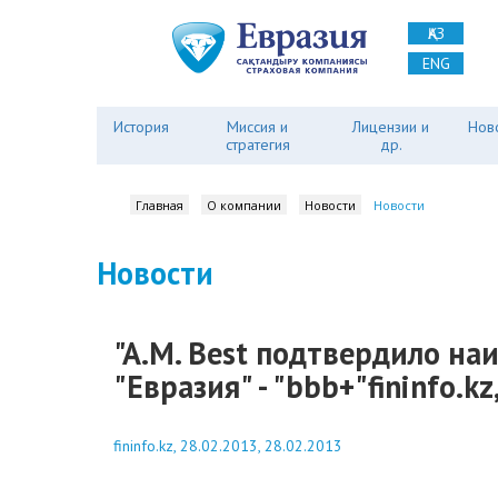
ҚАЗ
ENG
История
Миссия и
Лицензии и
Нов
стратегия
др.
Главная
О компании
Новости
Новости
Новости
"A.M. Best подтвердило н
"Евразия" - "bbb+"fininfo.k
fininfo.kz, 28.02.2013, 28.02.2013