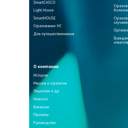
SmartCASCO
Страхов
Light House
болезн
SmartHOUSE
Страхов
случаев
Страхование НС
Организ
Для путешественников
Граждан
ответст
О компании
История
Миссия и стратегия
Лицензии и др.
Новости
Вакансии
Проекты
Руководство