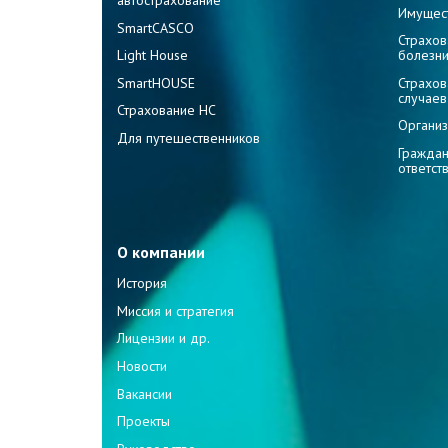
Имущес
SmartCASCO
Страхов
Light House
болезн
SmartHOUSE
Страхов
случаев
Страхование НС
Организ
Для путешественников
Граждан
ответст
О компании
История
Миссия и стратегия
Лицензии и др.
Новости
Вакансии
Проекты