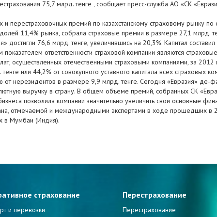
страхования 75,7 млрд. тенге , сообщает пресс-служба АО «СК «Еврази
х и перестраховочных премий по казахстанскому страховому рынку по 
с долей 11,4% рынка, собрала страховые премии в размере 27,1 млрд. т
ия» достигли 76,6 млрд. тенге, увеличившись на 20,3%. Капитал составил
м показателем ответственности страховой компании являются страховые
плат, осуществленных отечественными страховыми компаниями, за 2012 
. тенге или 44,2% от совокупного уставного капитала всех страховых к
 от нерезидентов в размере 9,9 млрд. тенге. Сегодня «Евразия» де-ф
лютную выручку в страну. В общем объеме премий, собранных СК «Евр
изнеса позволила компании значительно увеличить свои основные фина
тана, отмечаемой и международными экспертами в ходе прошедших в 
х в Мумбаи (Индия).
ративное страхование
Перестрахование
рт и перевозки
Перестрахование