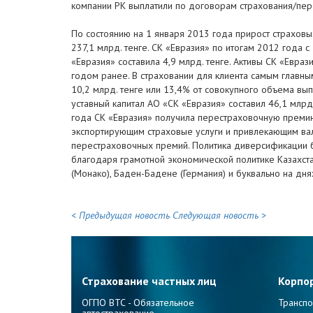
компании РК выплатили по договорам страхования/пере
По состоянию на 1 января 2013 года прирост страховы
237,1 млрд. тенге. СК «Евразия» по итогам 2012 года 
«Евразия» составила 4,9 млрд. тенге. Активы СК «Евраз
годом ранее. В страховании для клиента самым главны
10,2 млрд. тенге или 13,4% от совокупного объема вы
уставный капитал АО «СК «Евразия» составил 46,1 млрд
года СК «Евразия» получила перестраховочную премию
экспортирующим страховые услуги и привлекающим ва
перестраховочных премий. Политика диверсификации б
благодаря грамотной экономической политике Казахс
(Монако), Баден-Бадене (Германия) и буквально на дня
< Предыдущая новость
Следующая новость >
Страхование частных лиц
Корпо
ОГПО ВТС - Обязательное
Транспо
автострахование