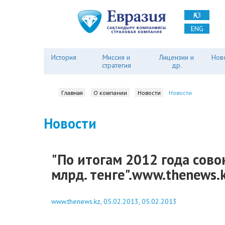
ҚАЗ
ENG
История
Миссия и
Лицензии и
Нов
стратегия
др.
Главная
О компании
Новости
Новости
Новости
"По итогам 2012 года сов
млрд. тенге".www.thenews.k
www.thenews.kz, 05.02.2013, 05.02.2013