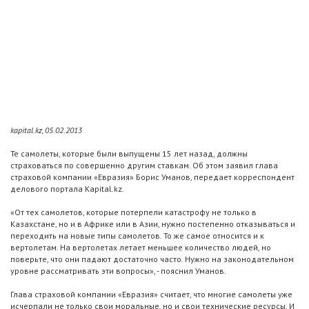
kapital.kz, 05.02.2013
Те самолеты, которые были выпущены 15 лет назад, должны
страховаться по совершенно другим ставкам. Об этом заявил глава
страховой компании «Евразия» Борис Уманов, передает корреспондент
делового портала Kapital.kz.
«От тех самолетов, которые потерпели катастрофу не только в
Казахстане, но и в Африке или в Азии, нужно постепенно отказываться и
переходить на новые типы самолетов. То же самое относится и к
вертолетам. На вертолетах летает меньшее количество людей, но
поверьте, что они падают достаточно часто. Нужно на законодательном
уровне рассматривать эти вопросы», - пояснил Уманов.
Глава страховой компании «Евразия» считает, что многие самолеты уже
исчерпали не только свои моральные, но и свои технические ресурсы. И