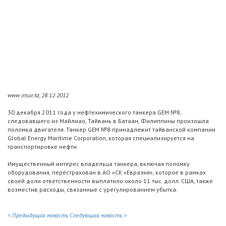
www.insur.kz, 28.12.2012
30 декабря 2011 года у нефтехимического танкера GEM №8,
следовавшего из Майлиао, Тайвань в Батаан, Филиппины произошла
поломка двигателя. Танкер GEM №8 принадлежит тайванской компании
Global Energy Maritime Corporation, которая специализируется на
транспортировке нефти.
Имущественный интерес владельца танкера, включая поломку
оборудования, перестрахован в АО «СК «Евразия», которое в рамках
своей доли ответственности выплатило около 11 тыс. долл. США, также
возместив расходы, связанные с урегулированием убытка.
< Предыдущая новость
Следующая новость >