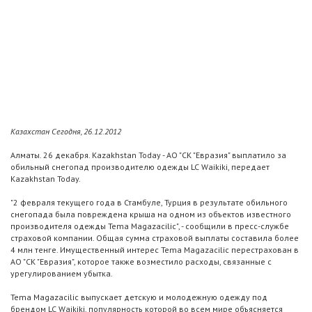
Казахстан Сегодня, 26.12.2012
Алматы. 26 декабря. Kazakhstan Today - АО "СК "Евразия" выплатило за
обильный снегопад производителю одежды LC Waikiki, передает
Kazakhstan Today.
"2 февраля текущего года в Стамбуле, Турция в результате обильного
снегопада была повреждена крыша на одном из объектов известного
производителя одежды Tema Magazacilic", - сообщили в пресс-службе
страховой компании. Общая сумма страховой выплаты составила более
4 млн тенге. Имущественный интерес Tema Magazacilic перестрахован в
АО "СК "Евразия", которое также возместило расходы, связанные с
урегулированием убытка.
Tema Magazacilic выпускает детскую и молодежную одежду под
брендом LC Waikiki, популярность которой во всем мире объясняется