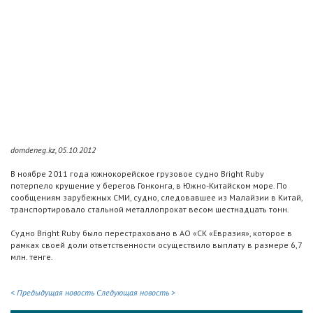
domdeneg.kz, 05.10.2012
В ноябре 2011 года южнокорейское грузовое судно Bright Ruby
потерпело крушение у берегов Гонконга, в Южно-Китайском море. По
сообщениям зарубежных СМИ, судно, следовавшее из Малайзии в Китай,
транспортировало стальной металлопрокат весом шестнадцать тонн.
Судно Bright Ruby было перестраховано в АО «СК «Евразия», которое в
рамках своей доли ответственности осуществило выплату в размере 6,7
млн. тенге.
< Предыдущая новость
Следующая новость >