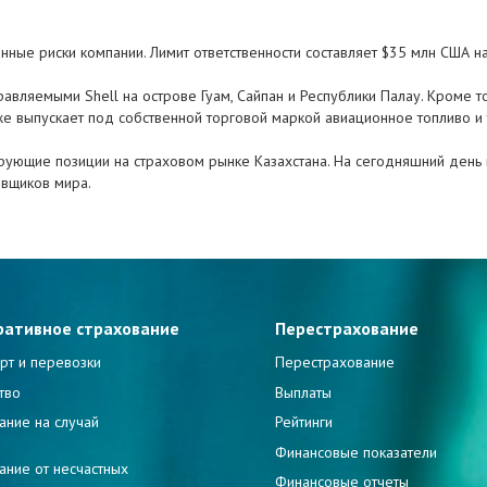
ые риски компании. Лимит ответственности составляет $35 млн США на
правляемыми Shell на острове Гуам, Сайпан и Республики Палау. Кроме
же выпускает под собственной торговой маркой авиационное топливо и 
дирующие позиции на страховом рынке Казахстана. На сегодняшний день
овщиков мира.
ративное страхование
Перестрахование
рт и перевозки
Перестрахование
тво
Выплаты
ание на случай
Рейтинги
и
Финансовые показатели
ание от несчастных
Финансовые отчеты