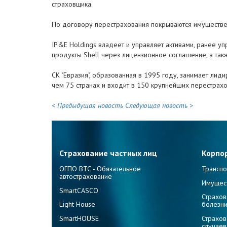
страховщика.
По договору перестрахования покрываются имущественн
IP&E Holdings владеет и управляет активами, ранее у
продукты Shell через лицензионное соглашение, а так
СК "Евразия", образованная в 1995 году, занимает ли
чем 75 странах и входит в 150 крупнейших перестрах
< Предыдущая новость
Следующая новость >
Страхование частных лиц
Корпо
ОГПО ВТС - Обязательное
Транспо
автострахование
Имущес
SmartCASCO
Страхов
Light House
болезн
SmartHOUSE
Страхов
случаев