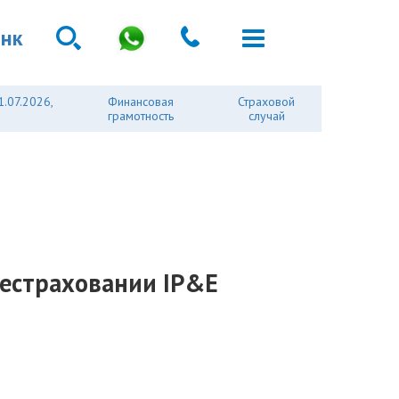
анк
1.07.2026,
Финансовая
Страховой
грамотность
случай
рестраховании IP&E