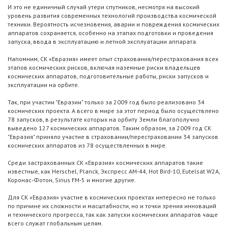
И это не единичный случай утери спутников, несмотря на высокий
уровень развития современных технологий производства космической
техники. Вероятность исчезновения, аварии и повреждения космических
аппаратов сохраняется, особенно на этапах подготовки и проведения
запуска, ввода в эксплуатацию и летной эксплуатации аппарата.
Напомним, СК «Евразия» имеет опыт страхования/перестрахования всех
этапов космических рисков, включая наземные риски владельцев
космических аппаратов, подготовительные работы, риски запусков и
эксплуатации на орбите.
Так, при участии "Евразии" только за 2009 год было реализовано 34
космических проекта. А всего в мире за этот период было осуществлено
78 запусков, в результате которых на орбиту Земли благополучно
выведено 127 космических аппаратов. Таким образом, за 2009 год СК
"Евразия" приняло участие в страховании/перестраховании 34 запусков
космических аппаратов из 78 осуществленных в мире.
Среди застрахованных СК «Евразия» космических аппаратов такие
известные, как Herschel, Planck, Экспресс АМ-44, Hot Bird-10, Eutelsat W2A,
Коронас-Фотон, Sirius FM-5 и многие другие.
Для СК «Евразия» участие в космических проектах интересно не только
по причине их сложности и масштабности, но и точки зрения инноваций
и технического прогресса, так как запуски космических аппаратов чаще
всего служат глобальным целям.