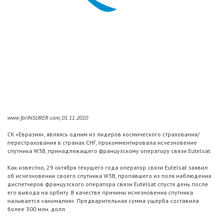
www.forINSURER.com, 01.11.2010
СК «Евразия», являясь одним из лидеров космического страхования/
перестрахования в странах СНГ, прокомментировала исчезновение
спутника W3B, принадлежащего французскому оператору связи Eutelsat.
Как известно, 29 октября текущего года оператор связи Eutelsat заявил
об исчезновении своего спутника W3B, пропавшего из поля наблюдения
диспетчеров французского оператора связи Eutelsat спустя день после
его вывода на орбиту. В качестве причины исчезновения спутника
называется «аномалия». Предварительная сумма ущерба составила
более 300 млн. долл.