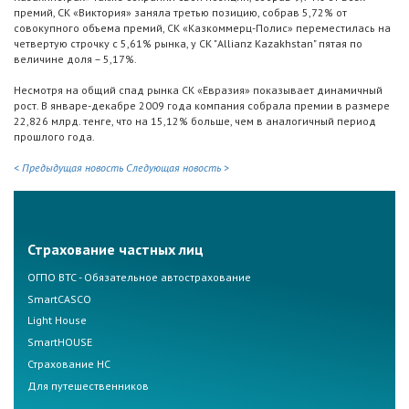
премий, СК «Виктория» заняла третью позицию, собрав 5,72% от
совокупного объема премий, СК «Казкоммерц-Полис» переместилась на
четвертую строчку с 5,61% рынка, у СК "Allianz Kazakhstan" пятая по
величине доля – 5,17%.
Несмотря на общий спад рынка СК «Евразия» показывает динамичный
рост. В январе-декабре 2009 года компания собрала премии в размере
22,826 млрд. тенге, что на 15,12% больше, чем в аналогичный период
прошлого года.
< Предыдущая новость
Следующая новость >
Страхование частных лиц
ОГПО ВТС - Обязательное автострахование
SmartCASCO
Light House
SmartHOUSE
Страхование НС
Для путешественников