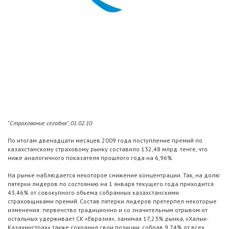
"Страхование сегодня", 01.02.10
По итогам двенадцати месяцев 2009 года поступление премий по
казахстанскому страховому рынку составило 132,48 млрд. тенге, что
ниже аналогичного показателя прошлого года на 6,96%.
На рынке наблюдается некоторое снижение концентрации. Так, на долю
пятерки лидеров по состоянию на 1 января текущего года приходится
43,46% от совокупного объема собранных казахстанскими
страховщиками премий. Состав пятерки лидеров претерпел некоторые
изменения: первенство традиционно и со значительным отрывом от
остальных удерживает СК «Евразия», занимая 17,23% рынка, «Халык-
Казахинстрах» также сохранил свои позиции, собрав 9,74% от всех