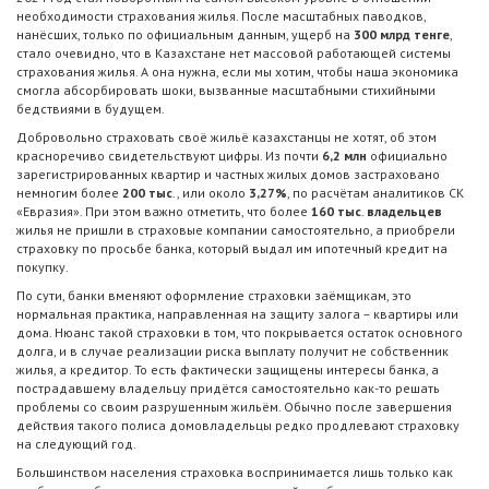
необходимости страхования жилья. После масштабных паводков,
нанёсших, только по официальным данным, ущерб на
300 млрд тенге
,
стало очевидно, что в Казахстане нет массовой работающей системы
страхования жилья. А она нужна, если мы хотим, чтобы наша экономика
смогла абсорбировать шоки, вызванные масштабными стихийными
бедствиями в будущем.
Добровольно страховать своё жильё казахстанцы не хотят, об этом
красноречиво свидетельствуют цифры. Из почти
6,2 млн
официально
зарегистрированных квартир и частных жилых домов застраховано
немногим более
200 тыс
., или около
3,27%
, по расчётам аналитиков СК
«Евразия». При этом важно отметить, что более
160 тыс
.
владельцев
жилья не пришли в страховые компании самостоятельно, а приобрели
страховку по просьбе банка, который выдал им ипотечный кредит на
покупку.
По сути, банки вменяют оформление страховки заёмщикам, это
нормальная практика, направленная на защиту залога – квартиры или
дома. Нюанс такой страховки в том, что покрывается остаток основного
долга, и в случае реализации риска выплату получит не собственник
жилья, а кредитор. То есть фактически защищены интересы банка, а
пострадавшему владельцу придётся самостоятельно как-то решать
проблемы со своим разрушенным жильём. Обычно после завершения
действия такого полиса домовладельцы редко продлевают страховку
на следующий год.
Большинством населения страховка воспринимается лишь только как