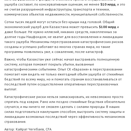
ущерба составит, по консервативным оценкам, не менее
$10 млрд
, и это
не считая разрушенной инфраструктуры, транспорта и техники,
коммерческих объектов недвижимости, муниципальной собственности.
Сотни тысяч людей могут остаться без крыши над головой. Общий
экономический ущерб для Казахстана может превысить
$100 млрд
и
даже больше. Не нужно иллюзий, никаких средств, накопленных за
долгие годы Нацфондом, не хватит для восстановления и ликвидации
такого ущерба. Механизмы перестрахования катастрофических рисков
созданы и успешно работают во многих странах мира, но такие
программы появлялись уже, к сожалению, после катастроф.
Важно, чтобы Казахстан уже сейчас начал выстраивать полноценную
систему, которая поможет покрыть убытки, вызванные
катастрофическими событиями. Опыт СК «Евразия» в перестраховании
помогает нам видеть не только ежегодный объём ущерба от стихийных
бедствий по всему миру, но и помогать странам восстанавливаться от
последствий путем осуществления оперативных перестраховочных
выплат.
Катастрофические риски нельзя замаскировать, их невозможно просто
спрятать под коврик. Рано или поздно стихийные бедствия обязательно
случатся, и мы ничего не сможем сделать с силами природы. В наших
силах подготовиться наилучшим способом, выстроить систему защиты и
ликвидации возможных последствий через эффективность механизмов
страхования.
Автор: Кайрат Чегебаев, CFA