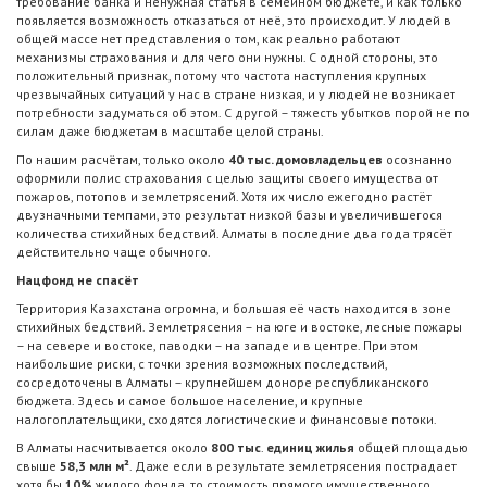
требование банка и ненужная статья в семейном бюджете, и как только
появляется возможность отказаться от неё, это происходит. У людей в
общей массе нет представления о том, как реально работают
механизмы страхования и для чего они нужны. С одной стороны, это
положительный признак, потому что частота наступления крупных
чрезвычайных ситуаций у нас в стране низкая, и у людей не возникает
потребности задуматься об этом. С другой – тяжесть убытков порой не по
силам даже бюджетам в масштабе целой страны.
По нашим расчётам, только около
40 тыс. домовладельцев
осознанно
оформили полис страхования с целью защиты своего имущества от
пожаров, потопов и землетрясений. Хотя их число ежегодно растёт
двузначными темпами, это результат низкой базы и увеличившегося
количества стихийных бедствий. Алматы в последние два года трясёт
действительно чаще обычного.
Нацфонд не спасёт
Территория Казахстана огромна, и большая её часть находится в зоне
стихийных бедствий. Землетрясения – на юге и востоке, лесные пожары
– на севере и востоке, паводки – на западе и в центре. При этом
наибольшие риски, с точки зрения возможных последствий,
сосредоточены в Алматы – крупнейшем доноре республиканского
бюджета. Здесь и самое большое население, и крупные
налогоплательщики, сходятся логистические и финансовые потоки.
В Алматы насчитывается около
800 тыс
.
единиц жилья
общей площадью
свыше
58,3 млн м²
. Даже если в результате землетрясения пострадает
хотя бы
10%
жилого фонда, то стоимость прямого имущественного